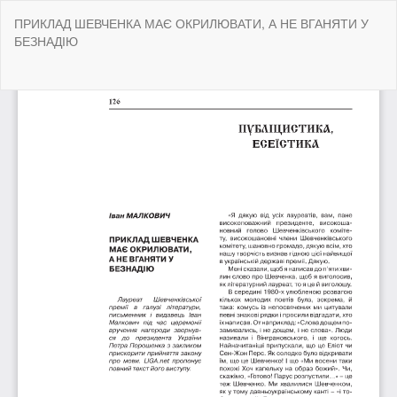
Return
ПРИКЛАД ШЕВЧЕНКА МАЄ ОКРИЛЮВАТИ, А НЕ ВГАНЯТИ У
to
БЕЗНАДІЮ
Article
Details
Do
Do
P