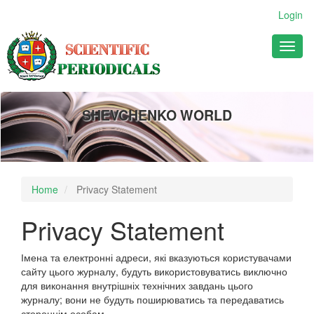
Main
Login
Navigation
Main
Toggl
Content
naviga
Sidebar
SHEVCHENKO WORLD
Home
Privacy Statement
Privacy Statement
Імена та електронні адреси, які вказуються користувачами
сайту цього журналу, будуть використовуватись виключно
для виконання внутрішніх технічних завдань цього
журналу; вони не будуть поширюватись та передаватись
стороннім особам.