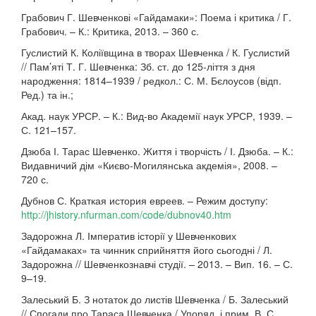
Грабович Г. Шевченкові «Гайдамаки»: Поема і критика / Г.
Грабович. – К.: Критика, 2013. – 360 с.
Гуслистий К. Коліївщина в творах Шевченка / К. Гуслистий
// Пам’яті Т. Г. Шевченка: Зб. ст. до 125-ліття з дня
народження: 1814–1939 / редкол.: С. М. Бєлоусов (відп.
Ред.) та ін.;
Акад. наук УРСР. – К.: Вид-во Академії наук УРСР, 1939. –
С. 121–157.
Дзюба І. Тарас Шевченко. Життя і творчість / І. Дзюба. – К.:
Видавничий дім «Києво-Могилянська акдемія», 2008. –
720 с.
Дубнов С. Краткая история евреев. – Режим доступу:
http://jhistory.nfurman.com/code/dubnov40.htm
Задорожна Л. Імператив історії у Шевченкових
«Гайдамаках» та чинник сприйняття його сьогодні / Л.
Задорожна // Шевченкознавчі студії. – 2013. – Вип. 16. – С.
9–19.
Залеський Б. З нотаток до листів Шевченка / Б. Залеський
// Спогади про Тараса Шевченка / Упоряд. і прим. В. С.