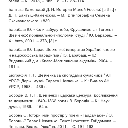
огляд. – К., 2013, – Вип. 18. – С. 88–114.
Бантыш-Каменский Д. Н. История Малой России: [в 3 т.] /
Д. Н. Бантыш-Каменский. – М.: В типографии Семена
Скливановского, 1830.
Барабаш Ю. «Коли забуду тебе, Єрусалиме…» Гоголь і
Шевченко: порівняльно-типологічні студії / Ю. Барабаш. –
Х.: Акта, 2001. – 373, [3] с.
Барабаш Ю. Тарас Шевченко: імператив України: історіо-
й націософська парадигма / Ю. Барабаш. – К.:
Видавничий дім «Києво-Могилянська акдемія», 2004. –
181 с.
Біографія Т. Г. Шевченка за спогадами сучасників / АН
УРСР; Держ. музей Тараса Шевченка. – К.: Вид-во АН
УРСР, 1958. – 439 с.
Бородін В. Т. Г. Шевченко і царська цензура: Дослідження
та документи: 1840–1862 роки / В. Бородін. – К.: Наук.
думка, 1969. – 164 с.
Боронь О. Історичний простір у поемі «Гайдамаки» / О.
Боронь // Тарас Шевченко. Текст і контекст. Гайдамаки. –
Черкаси: Брама–Україна, 2011. – С. 191–193.