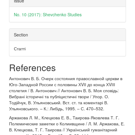
Issue
Details
No. 10 (2017): Shevchenko Studies
Section
Статті
References
Антонович В. Б. Очерк состояния православной церкви в
Юго-Западной России с половины ХVІІ до конца ХVІІІ
столетия / В. Антонович // Антонович В. Б. Моя сповідь:
Вибрані історичні та публіцистичні твори / Упор. О.
Тодійчук, В. Ульяновський. Вст. ст. та коментарі В.
Ульяновського. – К.: Либідь, 1995. – С. 470–532.
Аржакова Л. М., Клецкова Е. В., Таирова-Яковлева Т. Г.
Полемические заметки о Колиивщине / Л. М. Аржакова, Е.
В. Клецкова, Т. Г. Таирова // Український гуманітарний