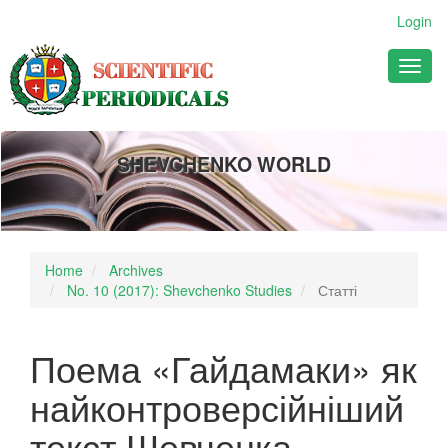
Main
Login
Navigation
Main
Toggl
Content
naviga
Sidebar
SHEVCHENKO WORLD
Home
Archives
No. 10 (2017): Shevchenko Studies
Статті
Поема «Гайдамаки» як
найконтроверсійніший
текст Шевченка