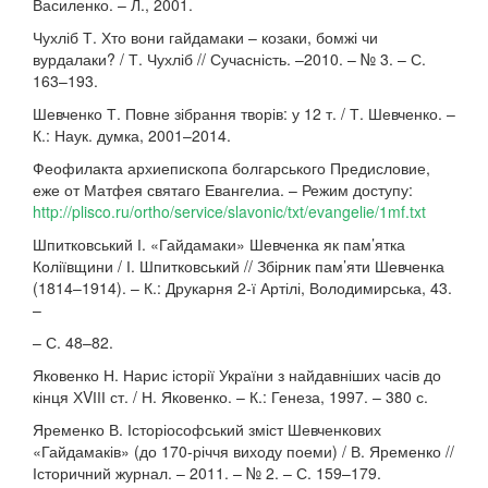
Василенко. – Л., 2001.
Чухліб Т. Хто вони гайдамаки – козаки, бомжі чи
вурдалаки? / Т. Чухліб // Сучасність. –2010. – № 3. – С.
163–193.
Шевченко Т. Повне зібрання творів: у 12 т. / Т. Шевченко. –
К.: Наук. думка, 2001–2014.
Феофилакта архиепископа болгарського Предисловие,
еже от Матфея святаго Евангелиа. – Режим доступу:
http://plisco.ru/ortho/service/slavonic/txt/evangelie/1mf.txt
Шпитковський І. «Гайдамаки» Шевченка як пам’ятка
Коліївщини / І. Шпитковський // Збірник пам’яти Шевченка
(1814–1914). – К.: Друкарня 2-ї Артілі, Володимирська, 43.
–
– С. 48–82.
Яковенко Н. Нарис історії України з найдавніших часів до
кінця ХVІІІ ст. / Н. Яковенко. – К.: Генеза, 1997. – 380 с.
Яременко В. Історіософський зміст Шевченкових
«Гайдамаків» (до 170-річчя виходу поеми) / В. Яременко //
Історичний журнал. – 2011. – № 2. – С. 159–179.