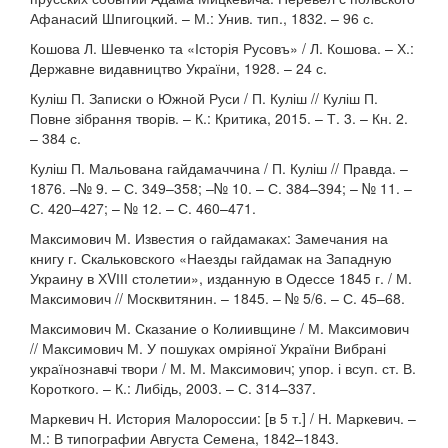
Афанасий Шпигоцкий. – М.: Унив. тип., 1832. – 96 с.
Кошова Л. Шевченко та «Історія Русовъ» / Л. Кошова. – Х.:
Державне видавництво України, 1928. – 24 с.
Куліш П. Записки о Южной Руси / П. Куліш // Куліш П.
Повне зібрання творів. – К.: Критика, 2015. – Т. 3. – Кн. 2.
– 384 с.
Куліш П. Мальована гайдамаччина / П. Куліш // Правда. –
1876. –№ 9. – С. 349–358; –№ 10. – С. 384–394; – № 11. –
С. 420–427; – № 12. – С. 460–471.
Максимович М. Известия о гайдамаках: Замечания на
книгу г. Скальковского «Наезды гайдамак на Западную
Украину в ХVІІІ столетии», изданную в Одессе 1845 г. / М.
Максимович // Москвитянин. – 1845. – № 5/6. – С. 45–68.
Максимович М. Сказание о Колиивщине / М. Максимович
// Максимович М. У пошуках омріяної України Вибрані
українознавчі твори / М. М. Максимович; упор. і всуп. ст. В.
Короткого. – К.: Либідь, 2003. – С. 314–337.
Маркевич Н. История Малороссии: [в 5 т.] / Н. Маркевич. –
М.: В типографии Августа Семена, 1842–1843.