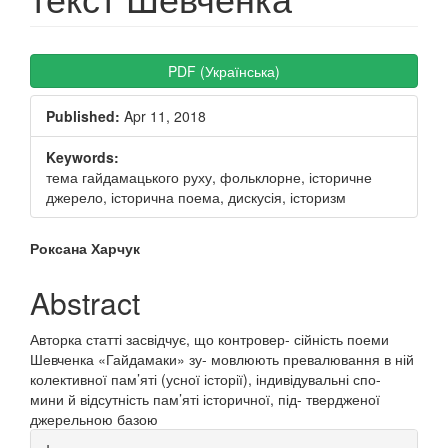
Article
PDF (Українська)
Sidebar
Published:
Apr 11, 2018
Keywords:
тема гайдамацького руху, фольклорне, історичне
джерело, історична поема, дискусія, історизм
Main
Роксана Харчук
Article
Abstract
Content
Авторка статті засвідчує, що контровер- сійність поеми
Шевченка «Гайдамаки» зу- мовлюють превалювання в ній
колективної пам’яті (усної історії), індивідувальні спо-
мини й відсутність пам’яті історичної, під- твердженої
джерельною базою
Article