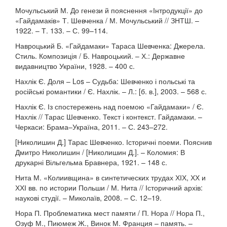
Мочульський М. До генези й пояснення «Інтродукції» до
«Гайдамаків» Т. Шевченка / М. Мочульський // ЗНТШ. –
1922. – Т. 133. – С. 99–114.
Навроцький Б. «Гайдамаки» Тараса Шевченка: Джерела.
Стиль. Композиція / Б. Навроцький. – Х.: Державне
видавництво України, 1928. – 400 с.
Нахлік Є. Доля – Los – Судьба: Шевченко і польські та
російські романтики / Є. Нахлік. – Л.: [б. в.], 2003. – 568 с.
Нахлік Є. Із спостережень над поемою «Гайдамаки» / Є.
Нахлік // Тарас Шевченко. Текст і контекст. Гайдамаки. –
Черкаси: Брама–Україна, 2011. – С. 243–272.
[Николишин Д.] Тарас Шевченко. Історичні поеми. Пояснив
Дмитро Николишин / [Николишин Д.]. – Коломия: В
друкарні Вільгельма Бравнера, 1921. – 148 с.
Нита М. «Колиивщина» в синтетических трудах ХІХ, ХХ и
ХХІ вв. по истории Польши / М. Нита // Історичний архів:
наукові студії. – Миколаїв, 2008. – С. 12–19.
Нора П. Проблематика мест памяти / П. Нора // Нора П.,
Озуф М., Пиюмеж Ж., Винок М. Франция – память. –