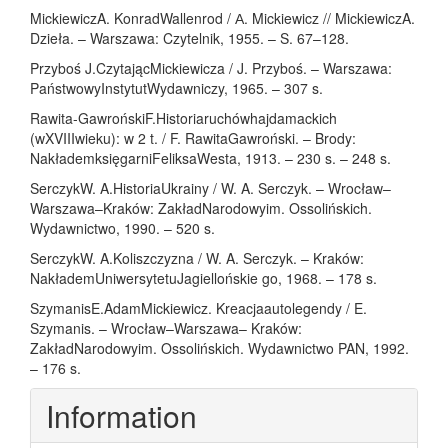
MickiewiczA. KonradWallenrod / А. Mickiewicz // MickiewiczA.
Dzieła. – Warszawa: Czytelnik, 1955. – S. 67–128.
Przyboś J.CzytającMickiewicza / J. Przyboś. – Warszawa:
PaństwowyInstytutWydawniczy, 1965. – 307 s.
Rawita-GawrońskiF.Historiaruchówhajdamackich
(wXVIIIwieku): w 2 t. / F. RawitaGawroński. – Brody:
NakłademksięgarniFeliksaWesta, 1913. – 230 s. – 248 s.
SerczykW. A.HistoriaUkrainy / W. A. Serczyk. – Wrocław–
Warszawa–Kraków: ZakładNarodowyim. Ossolińskich.
Wydawnictwo, 1990. – 520 s.
SerczykW. A.Koliszczyzna / W. A. Serczyk. – Kraków:
NakłademUniwersytetuJagiellońskie go, 1968. – 178 s.
SzymanisE.AdamMickiewicz. Kreacjaautolegendy / E.
Szymanis. – Wrocław–Warszawa– Kraków:
ZakładNarodowyim. Ossolińskich. Wydawnictwo PAN, 1992.
– 176 s.
Information