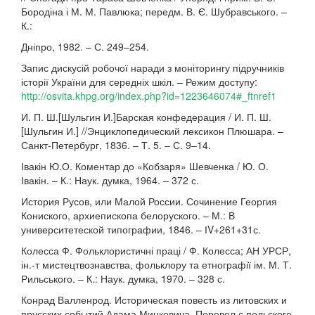
Бородіна і М. М. Павлюка; передм. В. Є. Шубравського. –
К.:
Дніпро, 1982. – С. 249–254.
Запис дискусій робочої наради з моніторингу підручників
історії України для середніх шкіл. – Режим доступу:
http://osvita.khpg.org/index.php?id=1223646074#_ftnref1
И. П. Ш.[Шульгин И.]Барская конфедерация / И. П. Ш.
[Шульгин И.] //Энциклопедический лексикон Плюшара. –
Санкт-Петербург, 1836. – Т. 5. – С. 9–14.
Івакін Ю.О. Коментар до «Кобзаря» Шевченка / Ю. О.
Івакін. – К.: Наук. думка, 1964. – 372 с.
История Русов, или Малой России. Сочинение Георгия
Кониского, архиепископа белоруского. – М.: В
университетеской типографии, 1846. – ІV+261+31с.
Колесса Ф. Фольклористичні праці / Ф. Колесса; АН УРСР,
ін.-т мистецтвознавства, фольклору та етнографії ім. М. Т.
Рильського. – К.: Наук. думка, 1970. – 328 с.
Конрад Валленрод. Историческая повесть из литовских и
прусских событий Адама Мицкевича. Перевел с польского