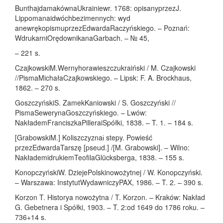
BunthajdamakównaUkrainiewr. 1768: opisanyprzezJ.
Lippomanaidwóchbezimennych: wyd
anewrękopismuprzezEdwardaRaczyńskiego. – Poznań:
WdrukarniOrędownikanaGarbach. – № 45,
– 221 s.
CzajkowskiM.Wernyhorawieszczukraiński / M. Czajkowski
//PismaMichałaCzajkowskiego. – Lipsk: F. A. Brockhaus,
1862. – 270 s.
GoszczyńskiS. ZamekKaniowski / S. Goszczyński //
PismaSewerynaGoszczyńskiego. – Lwów:
NakłademFranciszkaPilleraiSpółki, 1838. – T. 1. – 184 s.
[GrabowskiM.] Koliszczyznaі stepy. Powieść
przezEdwardaTarszę [pseud.] /[M. Grabowski]. – Wilno:
NakłademidrukiemTeofilaGlücksberga, 1838. – 155 s.
KonopczyńskiW. DziejePolskinowożytnej / W. Konopczyński.
– Warszawa: InstytutWydawniczyPAX, 1986. – T. 2. – 390 s.
Korzon T. Historya nowożytna / T. Korzon. – Kraków: Nakład
G. Gebetnera i Spółki, 1903. – T. 2:od 1649 do 1786 roku. –
736+14 s.