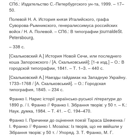
СПб.: Издательство С.-Петербургского ун-та, 1999. – 17–
50.
Полевой Н. А. История князя Италийского, графа
Суворова-Рымникского, генералиссимуса российских
войск / Н. А. Полевой. – СПб.: В типографии journaldeSt.
Petersbourg,
– 338 с.
[Скальковский А.] История Новой Сечи, или последнего
коша Запорожского / [А. Скальковський]; [1-е изд.] – О.: В
городской типографии, 1841. – Т. 1–3. – 440 с.
[Скальковский А.] Наезды гайдамак на Западную Украйну.
1733–1768 / [А. Скальковський]. – О.: Городская
типография, 1845. – 234 с.
Франко І. Нарис історії українсько-руської літератури до
1890 р. / І. Франко // Франко І. Зібрання творів: у 50 т. – К.:
Наук. думка, 1984. – Т. 41. – С. 194–470.
Франко І. Причинки до оцінення поезії Тараса Шевченка /
І. Франко // Франко І. Мозаїка: Із творів, що не ввійшли у
Зібрання творів: у 50 т. / Упоряд. З. Т. Франко, М. Г.