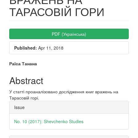
ТАРАСОВІЙ ГОРИ
Article
PDF (Українська)
Sidebar
Published:
Apr 11, 2018
Main
Раїса Танана
Article
Abstract
Content
У статті проаналізовано дослідження книг вражень на
Тарасовій горі.
Article
Issue
Details
No. 10 (2017): Shevchenko Studies