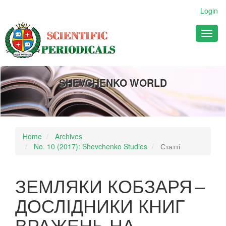
Main
Login
Navigation
Main
Toggl
Content
naviga
Sidebar
SHEVCHENKO WORLD
Home
Archives
No. 10 (2017): Shevchenko Studies
Статті
ЗЕМЛЯКИ КОБЗАРЯ –
ДОСЛІДНИКИ КНИГ
ВРАЖЕНЬ НА