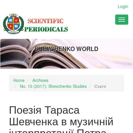
Main
Login
Navigation
Main
Toggl
Content
naviga
Sidebar
SHEVCHENKO WORLD
Home
Archives
No. 10 (2017): Shevchenko Studies
Статті
Поезія Тараса
Шевченка в музичній
інтерпретації Петра