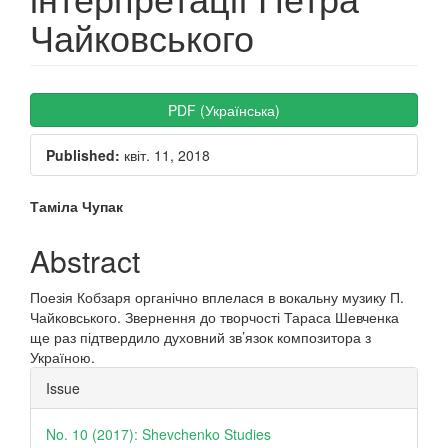
Чайковського
Article
PDF (Українська)
Sidebar
Published:
квіт. 11, 2018
Main
Таміла Чупак
Article
Abstract
Content
Поезія Кобзаря органічно вплелася в вокальну музику П.
Чайковського. Звернення до творчості Тараса Шевченка
ще раз підтвердило духовний зв’язок композитора з
Україною.
Article
Issue
Details
No. 10 (2017): Shevchenko Studies